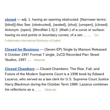
closed
— adj. 1. having an opening obstructed. [Narrower terms:
{blind}] Also See: {obstructed}, {sealed}, {shut}, {unopen}, {closed}.
Antonym: {open}. [WordNet 1.5] 2. (Math.) of a curve or surface:
having no end points or boundary curves; of a set:… …
The
Collaborative International Dictionary of English
Closed for Business
— (Seven EP) Single by Mansun Released
6 October 1997 Format 7 single, 2xCD Recorded Parr Street
Studios, 1997 …
Wikipedia
Closed Chambers
— Closed Chambers: The Rise, Fall, and
Future of the Modern Supreme Court is a 1998 book by Edward
Lazarus, who served as a law clerk for U.S. Supreme Court Justice
Harry Blackmun during the October Term 1988. Lazarus combines
his reflections as a… …
Wikipedia