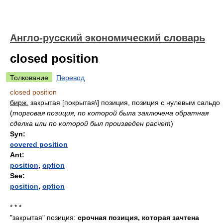
Англо-русский экономический словарь
closed position
Толкование
Перевод
closed position
бирж.
закрытая [покрытая\] позиция, позиция с нулевым сальдо
(
торговая позиция, по которой была заключена обратная
сделка или по которой был произведен расчет
)
Syn:
covered position
Ant:
position
,
option
See:
position
,
option
* * *
"закрытая" позиция:
срочная позиция, которая зачтена